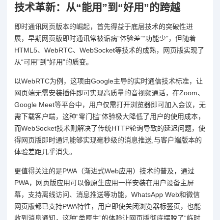
技术革新：从“能用”到“好用”的跨越
即时通讯网页版本的崛起，首先得益于底层技术的突破性进
展，早期网页版即时通讯常被诟病“体验差”“功能少”，但随着
HTML5、WebRTC、WebSocket等技术的成熟，网页版实现了
从“可用”到“好用”的质变。
以WebRTC为例，这项由Google主导的实时通信技术标准，让
网页端无需安装插件即可实现高质量的音视频通话，在Zoom、
Google Meet等平台中，用户仅需打开浏览器即可加入会议，无
需下载客户端，这种“零门槛”体验极大降低了用户的使用成本，
而WebSocket技术则解决了传统HTTP轮询导致的延迟问题，使
得网页版即时通讯能够实现毫秒级的消息推送,与客户端版本的
体验差距几乎消失。
更值得关注的是PWA（渐进式Web应用）技术的普及，通过
PWA，网页版应用可以像原生应用一样安装在用户设备主屏
幕，支持离线访问、消息推送等功能，WhatsApp Web和微信
网页版都已支持PWA特性，用户即使关闭浏览器标签页，也能
收到消息通知，这种“类原生”的体验让网页版彻底摆脱了“临时