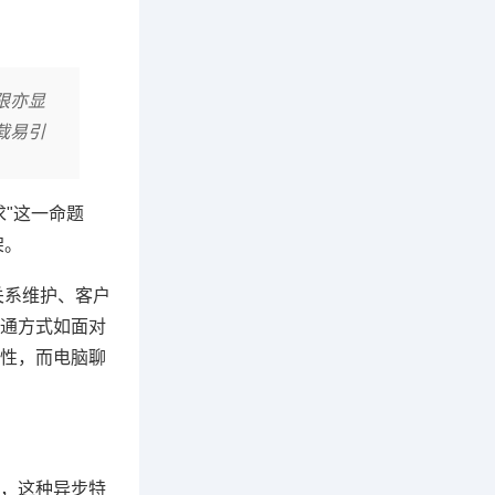
限亦显
载易引
"这一命题
架。
关系维护、客户
通方式如面对
性，而电脑聊
换，这种异步特