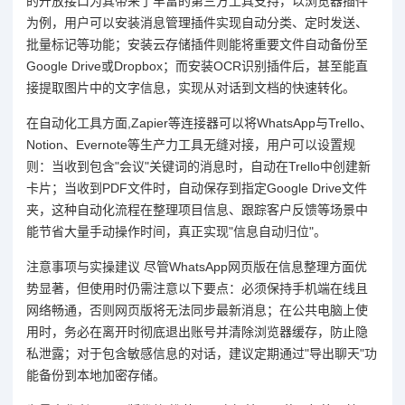
的开放接口为其带来了丰富的第三方工具支持，以浏览器插件
为例，用户可以安装消息管理插件实现自动分类、定时发送、
批量标记等功能；安装云存储插件则能将重要文件自动备份至
Google Drive或Dropbox；而安装OCR识别插件后，甚至能直
接提取图片中的文字信息，实现从对话到文档的快速转化。
在自动化工具方面,Zapier等连接器可以将WhatsApp与Trello、
Notion、Evernote等生产力工具无缝对接，用户可以设置规
则：当收到包含"会议"关键词的消息时，自动在Trello中创建新
卡片；当收到PDF文件时，自动保存到指定Google Drive文件
夹，这种自动化流程在整理项目信息、跟踪客户反馈等场景中
能节省大量手动操作时间，真正实现"信息自动归位"。
注意事项与实操建议 尽管WhatsApp网页版在信息整理方面优
势显著，但使用时仍需注意以下要点：必须保持手机端在线且
网络畅通，否则网页版将无法同步最新消息；在公共电脑上使
用时，务必在离开时彻底退出账号并清除浏览器缓存，防止隐
私泄露；对于包含敏感信息的对话，建议定期通过"导出聊天"功
能备份到本地加密存储。