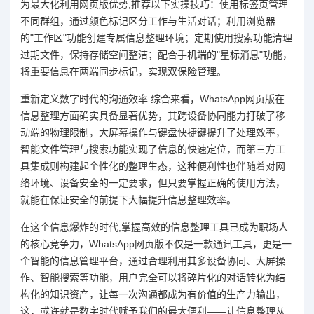
为最大化利用网页版优势,推荐以下实操技巧：使用标签页管理
不同群组，通过颜色标记区分工作与生活对话；利用浏览器
的"工作区"功能创建专属信息整理环境；定期使用搜索功能清理
过期文件，保持存储空间整洁；配合手机端的"星标消息"功能，
将重要信息在两端同步标记，实现双保险管理。
重新定义数字时代的沟通效率 综合来看，WhatsApp网页版在
信息整理方面确实具备显著优势，其跨设备协同能力打破了移
动端的物理限制，大屏幕操作与键盘快捷键提升了处理效率，
智能文件管理与搜索功能实现了信息的快速定位，而第三方工
具集成则构建起个性化的整理生态，这种便利性也伴随着对网
络环境、设备安全的一定要求，但只要掌握正确的使用方法，
就能在保证安全的前提下大幅提升信息整理效率。
在这个信息爆炸的时代,掌握高效的信息整理工具已成为职场人
的核心竞争力，WhatsApp网页版不仅是一款通讯工具，更是一
个智能的信息管理平台，通过合理利用其多设备协同、大屏操
作、智能搜索等功能，用户完全可以将碎片化的对话转化为结
构化的知识资产，让每一次沟通都成为有价值的生产力输出，
这，或许就是数字时代赋予我们的最大便利——让信息整理从