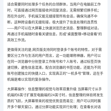
适合需要同时处理多个任务的白领群体，当用户在电脑前工作
时，可直接通过网页版接收并回复消息，无需频繁切换手机；
而在外出时，手机端又能无缝接管所有会话，确保沟通不中
断，这种跨设备的无缝衔接，极大提升了信息处理的连贯性
——用户可以在大屏幕上快速浏览历史消息、整理群组对话，
再通过手机端随时查看关键信息，形成"桌面整理+移动查看"的
高效工作流。
更值得关注的是,网页版支持同时登录多个账号的特性，对于需
要区分工作与生活的用户而言，这一功能堪称神器，用户可以
在同一浏览器中分别登录工作账号和个人账号，通过标签页快
速切换，避免信息混淆，配合浏览器的书签功能，还能为不同
账号创建独立的快捷入口，实现真正的"一机多号"管理，这在手
机端是难以实现的复杂操作。
大屏幕操作：信息整理的视觉与效率双重升级 当屏幕尺寸从手
机端的6英寸扩展至电脑端的24英寸时，信息整理的体验将发生
质的飞跃，大屏幕带来的视觉优势显而易见：用户可以同时展
开多个聊天窗口，通过分屏功能实现并行处理；在查看长对话