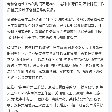
考和创造性工作的时间不足30%，这种"忙碌假象"不仅降低工作
质量,更抑制了创新思维的发展。
浏览器聊天工具还加剧了"上下文切换成本"，多线程沟通模式使
员工频繁在多个对话窗口间跳跃，导致认知资源过度消耗，神
经科学研究表明，频繁的任务切换会使智商测试得分暂时下降
10-15分,相当于连续熬夜两晚的认知损害程度。
破局之道：构建科学的效率管理体系 面对浏览器聊天工具带来
的效率悖论，企业需要建立系统性的优化策略，首要任务是建
立"沟通分级制度"，通过明确区分"即时响应类""常规沟通类""深
度讨论类"信息，设置不同的响应时限和沟通渠道，紧急事项通
过@功能即时通知，常规事项采用定时摘要汇报,深度讨论则转
为线下会议或文档协作。
应推行"数字断食"工作法，通过设置固定的"无干扰时段"，如每
天上午10-12点为深度工作区，关闭聊天工具通知；每周设定半
天为"数字排毒日"，强制进行离线思考，某科技公司的实践表
明，这种策略使员工深度工作时长增加2.5倍，项目交付质量提
升35%。