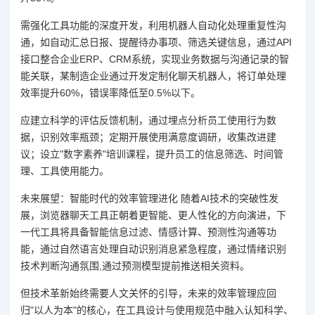
需强化工具功能的深度开发，利用机器人自动化处理重复性沟
通，如自动汇总日报、提醒待办事项、筛选关键信息，通过API
接口整合企业ERP、CRM系统，实现业务数据与沟通记录的智
能关联，某制造企业通过开发定制化聊天机器人，将订单处理
效率提升60%，错误率降低至0.5%以下。
应建立科学的评估反馈机制，通过埋点分析员工使用行为数
据，识别效率瓶颈；定期开展使用满意度调研，收集改进建
议；设立"数字素养"培训课程，提升员工的信息筛选、时间管
理、工具使用能力。
未来展望：智能时代的效率管理进化 随着AI技术的突破性发
展，浏览器聊天工具正朝着更智能、更人性化的方向演进，下
一代工具将具备智能信息过滤、情感计算、预测性沟通等功
能，通过自然语言处理自动识别消息紧急程度，通过情绪识别
技术判断沟通氛围,通过预测模型提前推送相关资料。
但技术革新始终需要人文关怀的引导，未来的效率管理应回
归"以人为本"的核心，在工具设计与使用规范中融入认知科学、