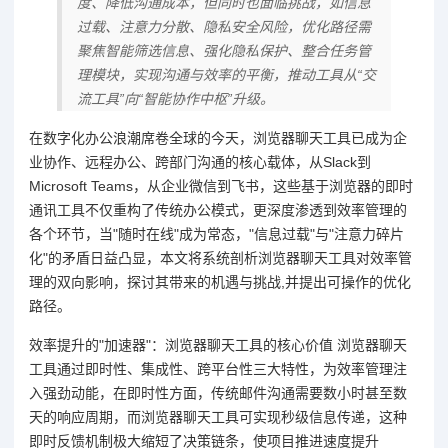
度、降低沟通成本，但同时也面临挑战，如信息
过载、注意力分散、隐私安全风险，优化路径需
聚焦智能筛选信息、强化隐私保护、整合任务管
理模块，实现沟通与效率的平衡，推动工具从“交
流工具”向“智能协作中枢”升级。
在数字化办公浪潮席卷全球的今天，浏览器聊天工具已成为企
业协作、远程办公、跨部门沟通的核心载体，从Slack到
Microsoft Teams，从企业微信到飞书，这些基于浏览器的即时
通讯工具不仅重构了传统办公模式，更深度渗透到效率管理的
各个环节，当"随时在线"成为常态，"信息过载"与"注意力碎片
化"的矛盾日益凸显，本文将系统剖析浏览器聊天工具对效率管
理的双向影响，探讨其带来的机遇与挑战,并提出可操作的优化
路径。
效率提升的"加速器"：浏览器聊天工具的核心价值 浏览器聊天
工具通过即时性、集成性、跨平台性三大特性，为效率管理注
入强劲动能，在即时性方面，传统邮件沟通需要数小时甚至数
天的响应周期，而浏览器聊天工具可实现秒级信息传递，这种
即时反馈机制极大缩短了决策链条，使项目推进速度提升