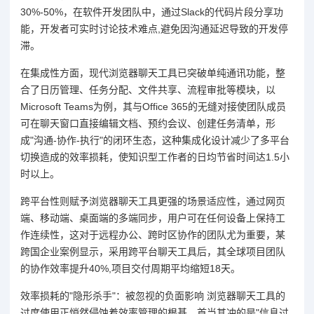
30%-50%，在软件开发团队中，通过Slack的代码片段分享功
能，开发者可实时讨论技术难点,避免因沟通延迟导致的开发停
滞。
在集成性方面，现代浏览器聊天工具已突破单纯通讯功能，整
合了日历管理、任务分配、文件共享、流程审批等模块，以
Microsoft Teams为例，其与Office 365的无缝对接使团队成员
可在聊天窗口直接编辑文档、预约会议、创建任务清单，形
成"沟通-协作-执行"的闭环生态，这种集成化设计减少了多平台
切换造成的效率损耗，使知识型工作者的日均节省时间达1.5小
时以上。
跨平台性则赋予浏览器聊天工具更强的场景适应性，通过网页
端、移动端、桌面端的多端同步，用户可在任何设备上保持工
作连续性，这对于远程办公、跨时区协作的团队尤为重要，某
跨国企业案例显示，采用跨平台聊天工具后，其全球项目团队
的协作效率提升40%,项目交付周期平均缩短18天。
效率损耗的"隐形杀手"：被忽视的负面影响 浏览器聊天工具的
过度使用正悄然侵蚀着效率管理的根基，首当其冲的是"信息过