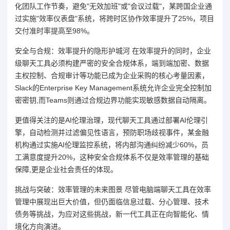
化团队工作节奏，避免"无效加班"或"会议过载"，某跨国企业通
过实施"效率仪表盘"系统，将跨时区协作效率提升了25%，项目
交付准时率提高至98%。
安全与合规：效率提升的隐形护城河 在效率提升的同时，企业
级聊天工具必须构建严密的安全合规体系，端到端加密、数据
主权控制、合规审计等功能已成为企业采购的核心考量因素，
Slack的Enterprise Key Management系统允许企业完全控制加
密密钥,而Teams则通过合规边界功能实现敏感数据自动隔离。
更值得关注的是AI伦理治理，现代聊天工具通过部署AI伦理引
擎，自动检测并过滤偏见性语言，预防职场歧视事件，某金融
机构通过实施AI伦理监控系统，将内部沟通纠纷减少60%，员
工满意度提升20%，这种安全合规体系不仅是效率管理的基础
保障,更是企业社会责任的体现。
挑战与突破：效率管理的未来图景 尽管电脑端聊天工具在效率
管理中展现出巨大价值，但仍面临信息过载、分心管理、技术
债务等挑战，为应对这些挑战，新一代工具正在向智能化、情
境化方向演进。