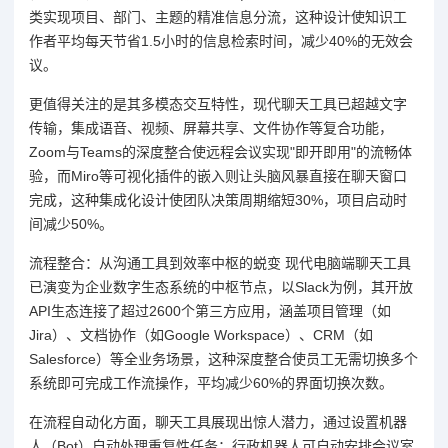
类实现项目、部门、主题的精准信息分流，这种设计使知识工
作者平均每天节省1.5小时的信息检索时间，减少40%的无效会
议。
更值得关注的是其多模态交互特性，现代聊天工具已超越文字
传输，集成语音、视频、屏幕共享、文件协作等复合功能，
Zoom与Teams的深度整合使远程会议实现"即开即用"的流畅体
验，而Miro等可视化插件的嵌入则让头脑风暴直接在聊天窗口
完成，这种集成化设计使团队决策周期缩短30%，项目启动时
间减少50%。
流程整合：从沟通工具到效率中枢的蜕变 现代电脑端聊天工具
已演变为企业数字生态系统的中枢节点，以Slack为例，其开放
API生态连接了超过2600个第三方应用，涵盖项目管理（如
Jira）、文档协作（如Google Workspace）、CRM（如
Salesforce）等全业务场景，这种深度整合使员工无需切换多个
系统即可完成工作流操作，平均减少60%的界面切换次数。
在流程自动化方面，聊天工具展现出惊人潜力，通过设置机器
人（Bot）自动处理重复性任务：行政机器人可自动安排会议室