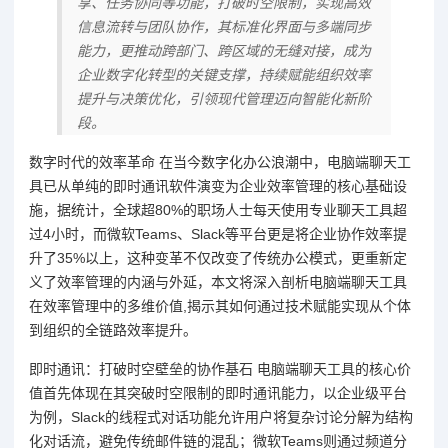
享、任务协同等功能，打破时空限制，实现高效
信息流转与团队协作，其标准化界面与多端同步
能力，更推动跨部门、跨区域的无缝对接，成为
企业数字化转型的关键支撑，持续赋能组织效率
提升与决策优化，引领现代管理迈向智能化新阶
段。
数字时代的效率革命 在当今数字化办公浪潮中，电脑端聊天工
具已从单纯的即时通讯软件演变为企业效率管理的核心基础设
施，据统计，全球超80%的职场人士每天使用专业聊天工具超
过4小时，而微软Teams、Slack等平台更是将企业协作效率提
升了35%以上，这种变革不仅改变了传统办公模式，更重新定
义了效率管理的内涵与外延，本文将深入剖析电脑端聊天工具
在效率管理中的多维价值,揭示其如何通过技术赋能实现从个体
到组织的全链路效率提升。
即时通讯：打破时空壁垒的协作基石 电脑端聊天工具的核心价
值首先体现在其突破时空限制的即时通讯能力，以企业级平台
为例，Slack的线程式对话功能允许用户将复杂讨论分解为结构
化对话流，避免传统邮件链的混乱；微软Teams则通过频道分