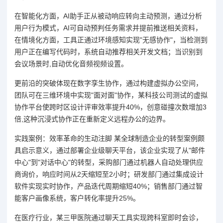
在智能化方面，AI助手正从被动响应转向主动预测，通过分析
用户行为模式，AI可自动预判任务需求并提前推送相关资料，
在情境化方面，工具正通过环境感知实现"无感协作"，当检测到
用户正在编写代码时，系统自动推荐相关开发文档；当识别到
会议场景时,自动优化音频视频设置。
更前沿的突破体现在数字孪生协作，通过构建虚拟办公空间，
团队可在三维环境中实现"面对面"协作，某科技公司测试的虚拟
协作平台使跨时区设计评审效率提升40%，创意碰撞次数增加3
倍,这种沉浸式协作正在重新定义远程办公的边界。
实践案例：效率革命的生动注脚 某全球制造企业的转型案例颇
具启示意义，通过部署企业级聊天平台，该企业实现了从"邮件
中心"到"对话中心"的转型，采购部门通过机器人自动处理供应
商询价，响应时间从2天缩短至2小时；研发部门通过集成设计
软件实现实时协作，产品迭代周期缩短40%；销售部门通过智
能客户画像系统，客户转化率提升25%。
在医疗行业，某三甲医院通过聊天工具实现跨科室即时会诊，