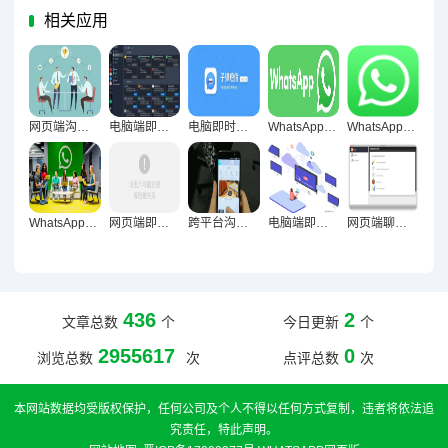
相关应用
网页端沟通工具效率管理的价值重塑与路径探索
电脑端即时通讯，构建稳定工作节奏的数字化基石
电脑即时通讯，专注利器抑或分心之源？
WhatsApp网页版，多任务办公人群的高效沟通利器与价值解析
WhatsApp网页版为何成为用户长期沟通新宠？
WhatsApp网页版办公场景优势深度剖析
网页端即时通讯，信息同步速度的技术架构与用户体验深度解析
跨平台沟通新范式，WhatsApp网页版重构日常工作场景
电脑端即时通讯，专注力重构的数字化破局之道
网页端聊天对沟通透明度的多维提升路径探究
436
2
文章总数
个
今日更新
个
2955617
0
浏览总数
次
点评总数
次
本网站数据均受版权保护，任何公司及个人不得以任何方式复制，违者将依法追
究责任，特此声明。