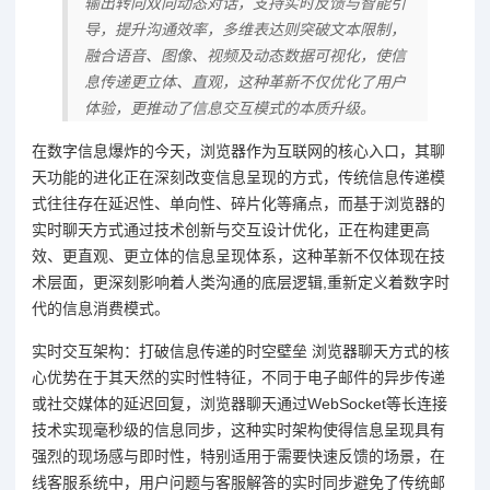
输出转向双向动态对话，支持实时反馈与智能引
导，提升沟通效率，多维表达则突破文本限制，
融合语音、图像、视频及动态数据可视化，使信
息传递更立体、直观，这种革新不仅优化了用户
体验，更推动了信息交互模式的本质升级。
在数字信息爆炸的今天，浏览器作为互联网的核心入口，其聊
天功能的进化正在深刻改变信息呈现的方式，传统信息传递模
式往往存在延迟性、单向性、碎片化等痛点，而基于浏览器的
实时聊天方式通过技术创新与交互设计优化，正在构建更高
效、更直观、更立体的信息呈现体系，这种革新不仅体现在技
术层面，更深刻影响着人类沟通的底层逻辑,重新定义着数字时
代的信息消费模式。
实时交互架构：打破信息传递的时空壁垒 浏览器聊天方式的核
心优势在于其天然的实时性特征，不同于电子邮件的异步传递
或社交媒体的延迟回复，浏览器聊天通过WebSocket等长连接
技术实现毫秒级的信息同步，这种实时架构使得信息呈现具有
强烈的现场感与即时性，特别适用于需要快速反馈的场景，在
线客服系统中，用户问题与客服解答的实时同步避免了传统邮