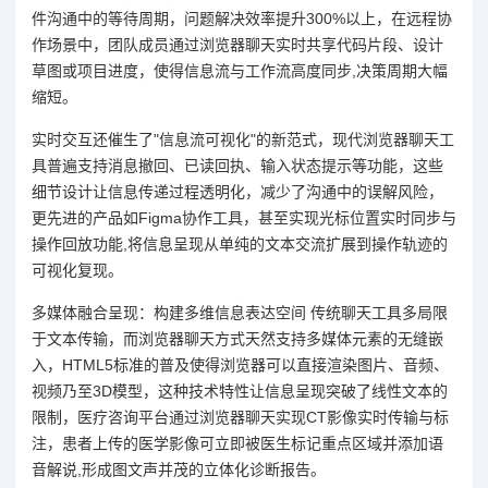
件沟通中的等待周期，问题解决效率提升300%以上，在远程协
作场景中，团队成员通过浏览器聊天实时共享代码片段、设计
草图或项目进度，使得信息流与工作流高度同步,决策周期大幅
缩短。
实时交互还催生了"信息流可视化"的新范式，现代浏览器聊天工
具普遍支持消息撤回、已读回执、输入状态提示等功能，这些
细节设计让信息传递过程透明化，减少了沟通中的误解风险，
更先进的产品如Figma协作工具，甚至实现光标位置实时同步与
操作回放功能,将信息呈现从单纯的文本交流扩展到操作轨迹的
可视化复现。
多媒体融合呈现：构建多维信息表达空间 传统聊天工具多局限
于文本传输，而浏览器聊天方式天然支持多媒体元素的无缝嵌
入，HTML5标准的普及使得浏览器可以直接渲染图片、音频、
视频乃至3D模型，这种技术特性让信息呈现突破了线性文本的
限制，医疗咨询平台通过浏览器聊天实现CT影像实时传输与标
注，患者上传的医学影像可立即被医生标记重点区域并添加语
音解说,形成图文声并茂的立体化诊断报告。