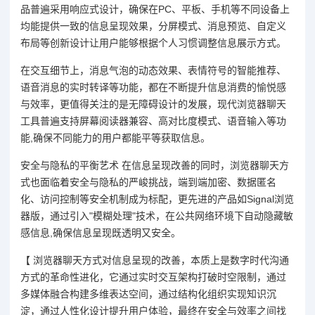
品普遍采用响应式设计，确保在PC、平板、手机等不同设备上
均能提供一致的信息呈现效果，分屏模式、消息预览、自定义
布局等创新设计让用户能够根据个人习惯调整信息展示方式。
在交互细节上，消息气泡的动态效果、表情符号的智能推荐、
语音消息的实时转译等功能，都在不断提升信息消费的愉悦感
与效率，更值得关注的是无障碍设计的发展，现代浏览器聊天
工具普遍支持屏幕阅读器兼容、高对比度模式、语音输入等功
能,确保不同能力的用户都能平等获取信息。
安全与隐私的平衡艺术 在信息呈现改善的同时，浏览器聊天方
式也面临着安全与隐私的严峻挑战，端到端加密、数据匿名
化、访问控制等安全机制成为标配，更先进的产品如Signal浏览
器版，通过引入"模糊处理"技术，在公共网络环境下自动隐藏敏
感信息,确保信息呈现既透明又安全。
【 浏览器聊天方式对信息呈现的改善，本质上是数字时代沟通
方式的革命性进化，它通过实时交互架构打破时空限制，通过
多媒体融合构建多维表达空间，通过结构化组织实现知识沉
淀，通过人性化设计提升用户体验，最终在安全与效率之间找