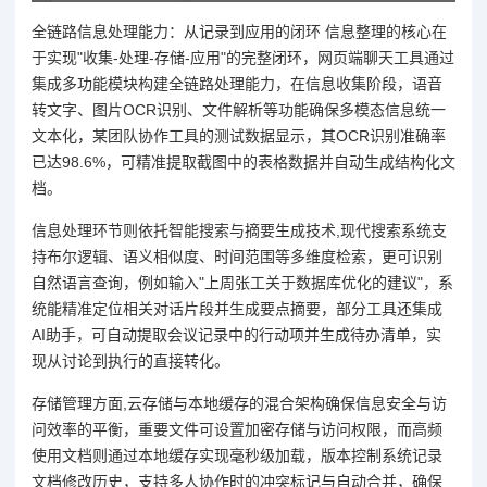
全链路信息处理能力：从记录到应用的闭环 信息整理的核心在
于实现"收集-处理-存储-应用"的完整闭环，网页端聊天工具通过
集成多功能模块构建全链路处理能力，在信息收集阶段，语音
转文字、图片OCR识别、文件解析等功能确保多模态信息统一
文本化，某团队协作工具的测试数据显示，其OCR识别准确率
已达98.6%，可精准提取截图中的表格数据并自动生成结构化文
档。
信息处理环节则依托智能搜索与摘要生成技术,现代搜索系统支
持布尔逻辑、语义相似度、时间范围等多维度检索，更可识别
自然语言查询，例如输入"上周张工关于数据库优化的建议"，系
统能精准定位相关对话片段并生成要点摘要，部分工具还集成
AI助手，可自动提取会议记录中的行动项并生成待办清单，实
现从讨论到执行的直接转化。
存储管理方面,云存储与本地缓存的混合架构确保信息安全与访
问效率的平衡，重要文件可设置加密存储与访问权限，而高频
使用文档则通过本地缓存实现毫秒级加载，版本控制系统记录
文档修改历史，支持多人协作时的冲突标记与自动合并，确保