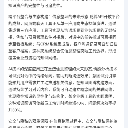
知识资产的完整性与可追溯性。
跨平台整合与生态构建：信息整理的未来形态 随着API开放平台
的成熟，网页端聊天工具正从单一应用向生态枢纽演进，通过
集成第三方应用，工具可实现从沟通场景到业务场景的无缝衔
接，例如与项目管理软件对接后，对话中的任务指派可直接同
步至看板系统；与CRM系统集成后，客户沟通记录可自动归档
至客户档案，这种跨系统整合使信息整理突破工具边界，形成
覆盖全业务流程的知识网络。
AI技术的深度应用正在重塑信息整理的未来形态,情感分析技术
可识别对话中的情绪倾向，辅助判断沟通效果；意图识别引擎
能预判用户需求并主动推送相关信息，在知识图谱构建方面，
通过持续学习对话内容，系统可自动建立概念间的关联网络，
实现隐性知识的显性化与结构化，某企业级工具的实践表明，
这种知识图谱可使新员工培训时间缩短40%，问题解决效率提
升30%。
安全与隐私的双重保障 在信息整理过程中，安全与隐私保护始
终是核心命题，现代工具采用端到端加密技术确保传输安全，