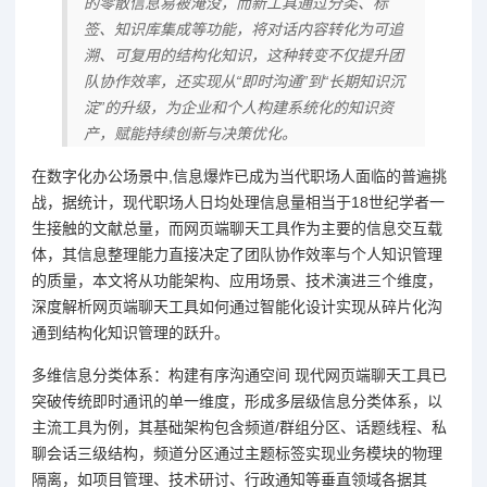
的零散信息易被淹没，而新工具通过分类、标
签、知识库集成等功能，将对话内容转化为可追
溯、可复用的结构化知识，这种转变不仅提升团
队协作效率，还实现从“即时沟通”到“长期知识沉
淀”的升级，为企业和个人构建系统化的知识资
产，赋能持续创新与决策优化。
在数字化办公场景中,信息爆炸已成为当代职场人面临的普遍挑
战，据统计，现代职场人日均处理信息量相当于18世纪学者一
生接触的文献总量，而网页端聊天工具作为主要的信息交互载
体，其信息整理能力直接决定了团队协作效率与个人知识管理
的质量，本文将从功能架构、应用场景、技术演进三个维度，
深度解析网页端聊天工具如何通过智能化设计实现从碎片化沟
通到结构化知识管理的跃升。
多维信息分类体系：构建有序沟通空间 现代网页端聊天工具已
突破传统即时通讯的单一维度，形成多层级信息分类体系，以
主流工具为例，其基础架构包含频道/群组分区、话题线程、私
聊会话三级结构，频道分区通过主题标签实现业务模块的物理
隔离，如项目管理、技术研讨、行政通知等垂直领域各据其