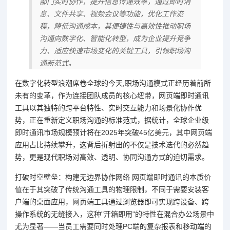
部门实时协作，提升信息传递效率，通过即时消
息、文件共享、视频会议等功能，优化工作流
程，降低沟通成本，其便捷性与高效性推动职场
沟通向数字化、智能化转型，成为企业提升竞争
力、适应快速市场变化的关键工具，引领职场沟
通新范式。
在数字化转型浪潮席卷全球的今天,职场沟通模式正经历着前所
未有的变革，作为连接团队成员的核心纽带，网页端即时通讯
工具以其独特的跨平台特性、实时交互能力和场景化协作优
势，正在重新定义职场沟通的标准范式，据统计，全球企业级
即时通讯市场规模预计将在2025年突破45亿美元，其中网页端
应用占比持续攀升，这背后折射出的不仅是技术迭代的必然趋
势，更是现代职场对高效、透明、协同沟通方式的迫切需求。
打破时空壁垒：构建无边界协作网络 网页端即时通讯的本质价
值在于其突破了传统沟通工具的物理限制，不同于需要安装客
户端的桌面应用，网页端工具通过浏览器即可实现跨设备、跨
操作系统的无缝接入，这种"开箱即用"的特性在混合办公场景中
尤为显著——当员工需要同时处理PC端的复杂报表和移动端的