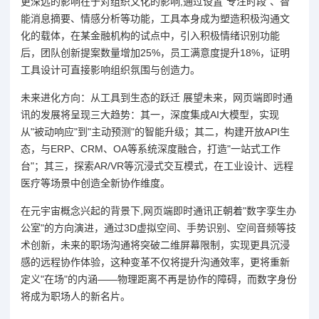
更深远的影响在于对组织文化的影响,通过设置"专注时段"、智
能消息摘要、情感分析等功能，工具本身成为塑造积极沟通文
化的载体，在某金融机构的试点中，引入积极情绪识别功能
后，团队创新提案数量增加25%，员工满意度提升18%，证明
工具设计可直接影响组织氛围与创造力。
未来进化方向：从工具到生态的跃迁 展望未来，网页端即时通
讯的发展将呈现三大趋势：其一，深度集成AI大模型，实现
从"被动响应"到"主动预测"的智能升级；其二，构建开放API生
态，与ERP、CRM、OA等系统深度融合，打造"一站式工作
台"；其三，探索AR/VR等沉浸式交互模式，在工业设计、远程
医疗等场景中创造全新协作维度。
在元宇宙概念兴起的背景下,网页端即时通讯正朝着"数字孪生办
公室"的方向演进，通过3D虚拟空间、手势识别、空间音频等技
术创新，未来的职场沟通将突破二维屏幕限制，实现更具沉浸
感的远程协作体验，这种变革不仅将提升沟通效率，更将重新
定义"在场"的内涵——物理距离不再是协作的障碍，而数字身份
将成为职场人的新名片。