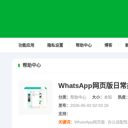
功能应用
隐私设置
帮助中心
博客
帮助中心
WhatsApp网页版
分类：
帮助中心
大小：
未知
热度
发布：
2026-05-02 02:03:26
支持：
关键词：
WhatsApp网页版
办公适配性