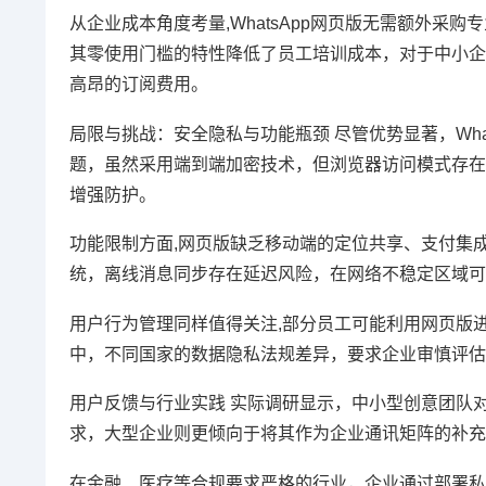
从企业成本角度考量,WhatsApp网页版无需额外
其零使用门槛的特性降低了员工培训成本，对于中小企
高昂的订阅费用。
局限与挑战：安全隐私与功能瓶颈 尽管优势显著，Wh
题，虽然采用端到端加密技术，但浏览器访问模式存在
增强防护。
功能限制方面,网页版缺乏移动端的定位共享、支付集
统，离线消息同步存在延迟风险，在网络不稳定区域可
用户行为管理同样值得关注,部分员工可能利用网页版
中，不同国家的数据隐私法规差异，要求企业审慎评估
用户反馈与行业实践 实际调研显示，中小型创意团队对
求，大型企业则更倾向于将其作为企业通讯矩阵的补充工具
在金融、医疗等合规要求严格的行业，企业通过部署私