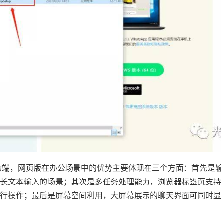
动端，网页版在办公场景中的优势主要体现在三个方面：首先是
长文本输入的场景；其次是多任务处理能力，浏览器标签页支持
行操作；最后是屏幕空间利用，大屏幕展示的聊天界面可同时显