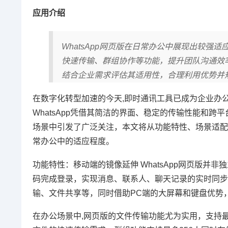
应用介绍
WhatsApp网页版在日常办公中展现出较
快速传输、群组协作等功能，提升团队沟通效
结合企业需求评估其适用性，合理利用优势并
在数字化转型加速的今天,即时通讯工具已成为企业办
WhatsApp凭借其简洁的界面、稳定的传输性能和
场景中引发了广泛关注，本文将从功能特性、场景适配、
常办公中的适应程度。
功能特性：移动端的镜像延伸 WhatsApp网页版
码完成登录，实现消息、联系人、聊天记录的实时同步
输、文件共享等，同时借助PC端的大屏幕和键盘优势
在办公场景中,网页版的文件传输功能尤为实用，支持