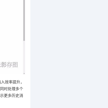
输入效率提升，
同时处理多个
示更多历史消