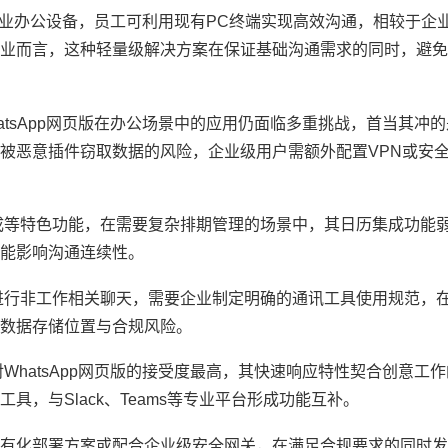
采购专业办公设备，员工可利用现有PC终端实现高效沟通，相较于企
业而言，这种轻量级解决方案在保证基础沟通需求的同时，避免了
atsApp网页版在办公场景中的应用仍面临多重挑战，首当其冲
被恶意插件窃取数据的风险，企业级用户需额外配置VPN或安
成等特色功能，在需要复杂排期管理的场景中，其日历集成功能弱
能影响沟通连续性。
进行非工作相关聊天，需要企业制定明确的通讯工具使用规范，
数据存储位置与合规风险。
WhatsApp网页版的接受度最高，其快速响应特性契合创意工
，与Slack、Teams等专业平台形成功能互补。
有化部署方案或配合企业级安全网关，在满足合规要求的同时发