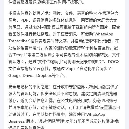
件设置延迟发送,避免非工作时间打扰客户。
多模态信息的处理艺术：图片、文件、语音的整合 在管理包含
图片、PDF、语音消息的多媒体信息时，网页版的大屏优势尤
为明显，通过“媒体视图”模式可批量下载群组内所有图片，配合
看图软件进行标注整理，对于语音消息，可借助“WhatsApp
Transcriber”插件实现实时转文字，并自动识别不同说话者，在
处理多语言环境时，内置的翻译功能支持50余种语言互译，配
合“DeepL”等第三方翻译引擎可实现专业术语的精准转换，文件
管理方面，通过“文件传输助手”可将聊天记录中的PDF、DOCX
文件直接拖拽至云存储，或通过“Zapier”自动化平台同步至
Google Drive、Dropbox等平台。
安全与隐私的平衡之道：在开放中守护边界 尽管网页版提供了
强大的管理功能，但安全风险不容忽视，建议定期清理浏览器
缓存，避免会话信息泄露，在公共电脑使用时，务必退出账号
并清除本地存储，对于敏感对话，可启用“消失模式”设置消息自
动销毁时间，在团队协作场景中，建议使用“WhatsApp
Business”版本，通过“团队管理”功能分配不同成员的权限,避免
误操作导致信息泄露。