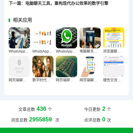
下一篇：电脑聊天工具，重构现代办公效率的数字引擎
相关应用
WhatsApp网页版，沟通规划效率提升的新引擎
WhatsApp网页版任务跟进实战，沟通增效与协作升级的全方位赋能
WhatsApp网页版长期办公适用性深度解析
电脑聊天的双刃剑效应，复杂信息处理中技术优势与认知局限的深度剖析
浏览器聊天，重构职场沟通生态的破局者与新常态
网页端聊天对沟通连贯性的提升路径与价值解析
数字时代理性表达革命，电脑聊天重构人类沟通逻辑
网页端即时聊天工具职场多维价值，效率革命与组织生态重构探索
网页端聊天重塑现代沟通新范式
理性交流新载体？WhatsApp网页版适用性与局限性深度解析
436
2
文章总数
个
今日更新
个
2955859
0
浏览总数
次
点评总数
次