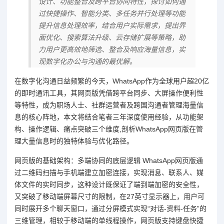
设计、功能整合及跨平台协同特性，探讨如何通
过快捷操作、智能分类、多任务并行处理等功能
提升信息处理效率，结合用户实际需求，提出界
面优化、搜索算法升级、云存储扩展等策略，助
力用户更高效地筛选、整合及响应海量信息，实
现数字化办公与沟通的最优解。
在数字化沟通日益频繁的今天，WhatsApp作为全球用户超20亿
的即时通讯工具，其网页版凭借跨平台同步、大屏操作便利性
等特性，成为职场人士、社群运营者及跨国沟通者管理海量信
息的核心阵地，本文将结合笔者三年深度使用经验，从功能架
构、操作逻辑、痛点突破三个维度,剖析WhatsApp网页版在管
理大量信息时的独特体验与优化路径。
网页版的基础架构：多端协同的底层逻辑 WhatsApp网页版通
过二维码扫描与手机端建立加密连接，实现消息、联系人、媒
体文件的实时同步，这种设计既保证了端到端加密的安全性，
又突破了移动端屏幕尺寸的限制，在27英寸显示器上，用户可
同时展开多个聊天窗口，通过分屏模式实现“对话-资料-任务”的
三维管理，相较于移动端的单线程操作，网页版支持键盘快捷