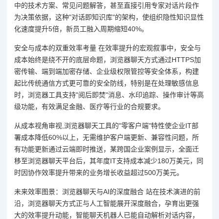
中的技术方案、常见问题解答，甚至直接引用专家对话片段作
为决策依据，这种"对话即知识库"的架构，使组织隐性知识显性
化速度提升5倍，新员工融入周期缩短40%。
安全与成本的双重效率考量 在效率提升的宏观叙事中，安全与
成本始终是绕不开的底层命题，浏览器聊天方式通过HTTPS加
密传输、端到端加密存储、企业级权限管控等安全体系，构建
起比传统通信方式更可靠的安全防线，特别是在处理敏感信息
时，浏览器工具支持"阅后即焚"消息、水印追踪、操作审计等高
级功能，有效满足金融、医疗等行业的合规要求。
从成本视角审视,浏览器聊天工具的"零客户端"特性使企业IT部
署成本降低60%以上，无需维护客户端更新、兼容性问题，所
有功能更新通过云端即时推送，某跨国企业案例显示，全面迁
移至浏览器聊天平台后，其年度IT支持成本减少180万美元，同
时因协作效率提升带来的业务增长收益超过500万美元。
未来效率图景：浏览器聊天与AI的深度融合 站在技术演进的前
沿，浏览器聊天方式正与人工智能展开深度融合，孕育出更强
大的效率提升动能，智能聊天机器人已能自动解析对话内容，