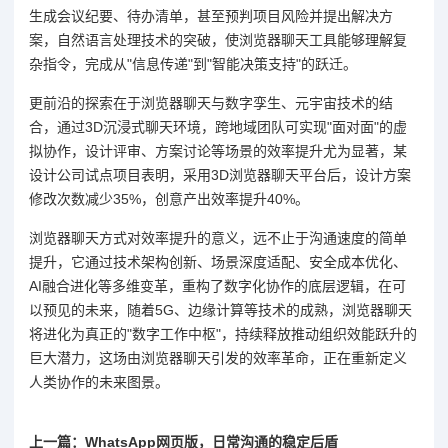
生成会议纪要、待办清单，甚至预判项目风险并提出解决方
案，自然语言处理技术的突破，使浏览器聊天工具能够理解复
杂指令，完成从"信息传递"到"智能决策支持"的跃迁。
更前沿的探索在于浏览器聊天与数字孪生、元宇宙技术的结
合，通过3D沉浸式聊天环境，跨地域团队可实现"面对面"的虚
拟协作，设计评审、方案讨论等场景的效率提升尤为显著，某
设计公司试点项目表明，采用3D浏览器聊天平台后，设计方案
修改次数减少35%，创意产出效率提升40%。
浏览器聊天方式对效率提升的意义，远不止于沟通速度的简单
提升，它通过技术架构创新、场景深度适配、安全成本优化、
AI融合进化等多维变革，重构了数字化协作的底层逻辑，在可
以预见的未来，随着5G、边缘计算等技术的成熟，浏览器聊天
将进化为真正的"数字工作中枢"，持续释放推动组织效能跃升的
巨大潜力，这场由浏览器聊天引发的效率革命，正在重新定义
人类协作的未来图景。
上一篇：WhatsApp网页版，日常沟通的稳定后盾