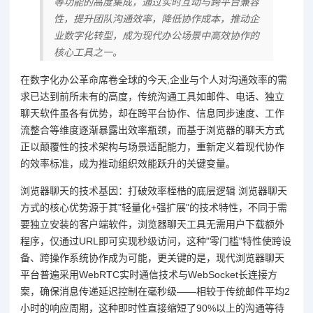
等功能的高度集成，通过实时互动与跨平台兼容
性，提升团队沟通效率，降低协作成本，推动企
业数字化转型，成为现代办公场景中高效协作的
核心工具之一。
在数字化办公革命席卷全球的今天,企业与个人对沟通效率的需
求已达到前所未有的高度，传统沟通工具如邮件、电话、独立
聊天软件虽各有优势，却在跨平台协作、信息同步速度、工作
流整合等维度逐渐暴露出效率瓶颈，而基于浏览器的聊天方式
正以颠覆性的技术架构与场景适配能力，重新定义着现代协作
的效率标准，成为推动组织效能跃升的关键变量。
浏览器聊天的技术基因：打破效率桎梏的底层逻辑 浏览器聊天
方式的核心优势源于其"轻量化+强扩展"的技术特性，不同于需
要独立安装的客户端软件，浏览器聊天工具无需用户下载额外
程序，仅通过URL即可实现秒级访问，这种"零门槛"特性使跨设
备、跨操作系统协作成为可能，更关键的是，现代浏览器聊天
平台普遍采用WebRTC实时通信技术与WebSocket长连接方
案，确保消息传递延迟控制在毫秒级——相较于传统邮件平均2
小时的响应周期，这种即时性直接缩短了90%以上的沟通等待