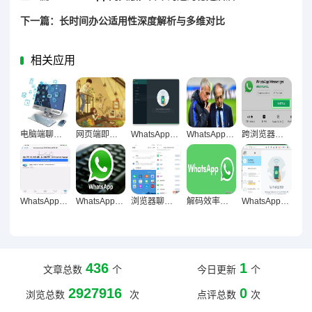
下一篇：长时间办公适用性深度解析与多维对比
相关应用
电脑端聊天工具，重构职场沟通生态的核心引擎
网页端即时通讯，重构沟通生态，触达高效协作新境界
WhatsApp网页版对团队协作效率的影响，沟通模式与效能全景解析
WhatsApp网页版高强度沟通场景性能分析与优化策略
跨浏览器实战，WhatsApp网页版Chrome与Safari深度体验对比解析
WhatsApp网页版整理聊天记录便利性深度解析与实操指南
WhatsApp网页版多对话管理，效率与体验的双重革新
浏览器聊天革命，现代日常沟通的新常态与底层逻辑探微
解码效率革命，WhatsApp网页版重构信息处理新范式
WhatsApp网页版办公场景应用渐成趋势
436
1
文章总数
个
今日更新
个
2927916
0
浏览总数
次
点评总数
次